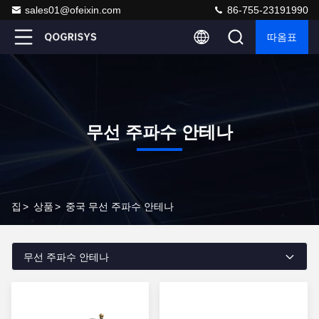
sales01@ofeixin.com
86-755-23191990
따옴표
무선 주파수 안테나
집
>
상품
>
중국 무선 주파수 안테나
무선 주파수 안테나