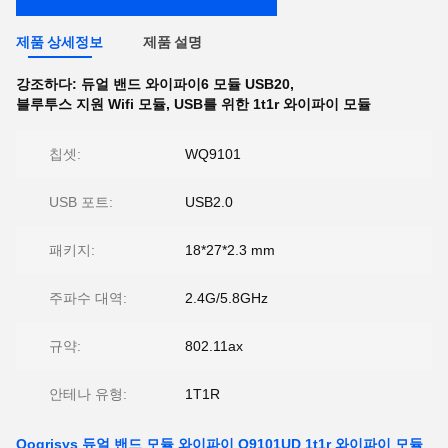
제품 상세정보
제품 설명
강조하다:
듀얼 밴드 와이파이6 모듈 USB20
,
블루투스 지원 Wifi 모듈
,
USB를 위한 1t1r 와이파이 모듈
칩셋:
WQ9101
USB 포트:
USB2.0
패키지:
18*27*2.3 mm
주파수 대역:
2.4G/5.8GHz
규약:
802.11ax
안테나 유형:
1T1R
Qogrisys 듀얼 밴드 모듈 와이파이 O9101UD 1t1r 와이파이 모듈