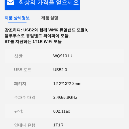
최상의 가격을 얻으세요
제품 상세정보
제품 설명
강조하다:
USB2와 함께 Wifi6 듀얼밴드 모듈0
,
블루투스로 듀얼밴드 와이파이 모듈
,
BT를 지원하는 1T1R WiFi 모듈
칩셋:
WQ9101U
USB 포트:
USB2.0
패키지:
12.2*13*2.3mm
주파수 대역:
2.4G/5.8GHz
규약:
802.11ax
안테나 유형:
1T1R