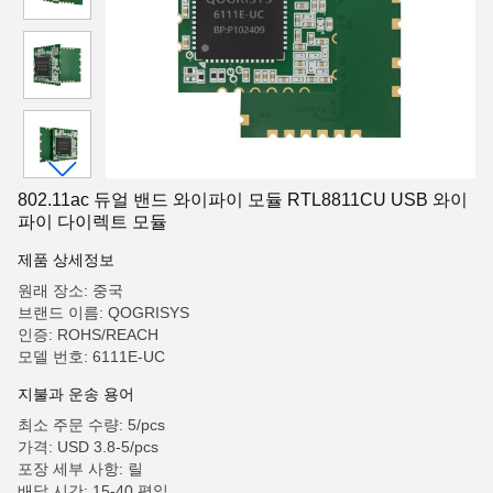
802.11ac 듀얼 밴드 와이파이 모듈 RTL8811CU USB 와이
파이 다이렉트 모듈
제품 상세정보
원래 장소: 중국
브랜드 이름: QOGRISYS
인증: ROHS/REACH
모델 번호: 6111E-UC
지불과 운송 용어
최소 주문 수량: 5/pcs
가격: USD 3.8-5/pcs
포장 세부 사항: 릴
배달 시간: 15-40 평일