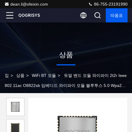
dean.li@ofeixin.com
86-755-23191990
따옴표
상품
집
>
상품
>
WiFi BT 모듈
>
듀얼 밴드 모듈 와이파이 2t2r Ieee
802.11ac O8822sb 임베디드 와이파이 모듈 블루투스 5.0 Wpa2
Sdio 인터페이스